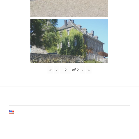
«
‹
of
2
›
»