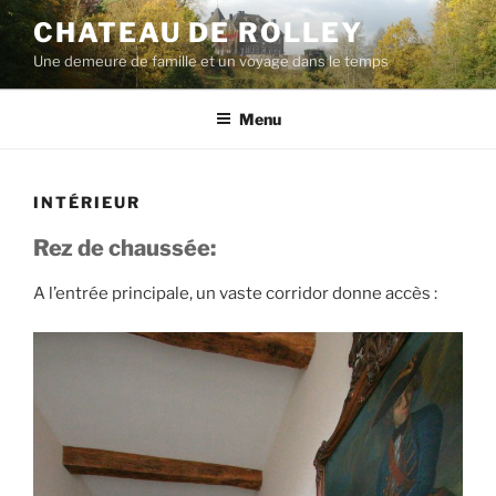
Aller
CHATEAU DE ROLLEY
au
Une demeure de famille et un voyage dans le temps
contenu
principal
Menu
INTÉRIEUR
Rez de chaussée:
A l’entrée principale, un vaste corridor donne accès :