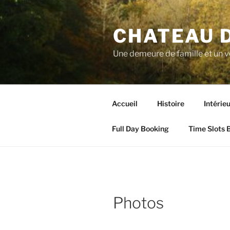
Aller
au
CHATEAU 
contenu
principal
Une demeure de famille et un 
Accueil
Histoire
Intérie
Full Day Booking
Time Slots 
Photos