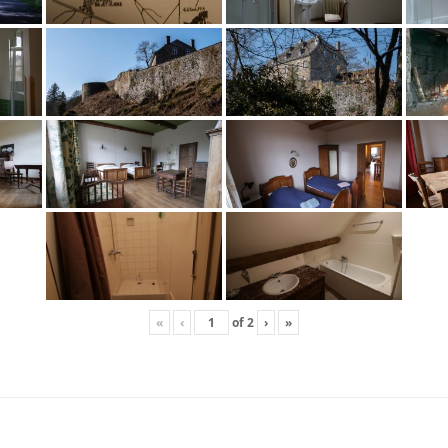
«
‹
of
2
›
»