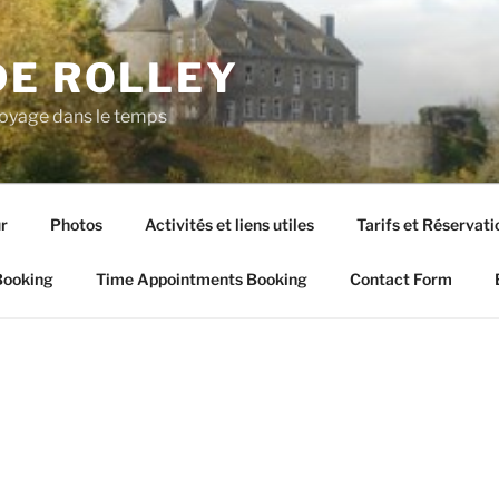
DE ROLLEY
voyage dans le temps
ur
Photos
Activités et liens utiles
Tarifs et Réservati
Booking
Time Appointments Booking
Contact Form